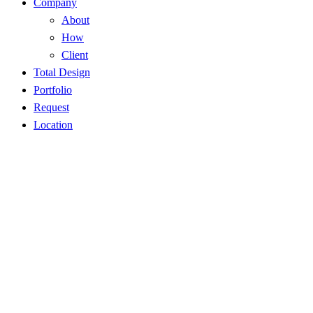
Company
About
How
Client
Total Design
Portfolio
Request
Location